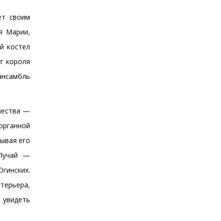
ет своим
я Марии,
й костел
уг короля
ансамбль
чества —
 органной
тывая его
 Лучай —
Огинских.
терьера,
 увидеть