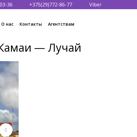
03-36
+375(29)772-86-77
Viber
О нас
Контакты
Агентствам
 Камаи — Лучай