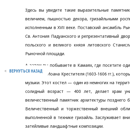
Здесь вы увидите такие выразительные памятник
величием, пышностью декора, гризайльными рос
исполненным в ХVІІ веке. Поставский ансамбль Р
Св. Антония Падуанского и репрезентативный двор
польского и великого князя литовского Станис
Рыночной площади.
А затем вы побываете в Камаях, где посетите од
ВЕРНУТЬСЯ НАЗАД
костел Св. Иоана Крестителя (1603-1606 гг.), кото
музыки. Этот костел — один из немногих на террит
солидный возраст — 400 лет, делает храм ун
величественный памятник архитектуры позднего ба
Величественный и торжественный внешний обли
выполненной в технике гризайль. Заслуживает вн
затейливые ландшафтные композиции.