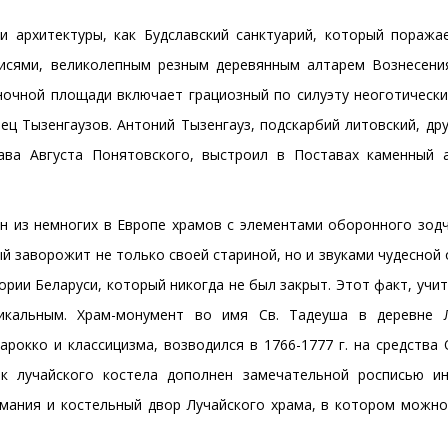
и архитектуры, как Будславский санктуарий, который поража
писями, великолепным резным деревянным алтарем Вознесени
ыночной площади включает грациозный по силуэту неоготически
ец Тызенгаузов. Антоний Тызенгауз, подскарбий литовский, др
лава Августа Понятовского, выстроил в Поставах каменный 
ин из немногих в Европе храмов с элементами оборонного зод
рый заворожит не только своей стариной, но и звуками чудесной
ории Беларуси, который никогда не был закрыт. Этот факт, учи
икальным. Храм-монумент во имя Св. Тадеуша в деревне
рокко и классицизма, возводился в 1766-1777 г. на средства 
к лучайского костела дополнен замечательной росписью ин
имания и костельный двор Лучайского храма, в котором можно