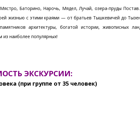
Мястро, Баторино, Нарочь, Мядел, Лучай, озера-пруды Постав.
воей жизнью с этими краями — от братьев Тышкевичей до Тызен
амятников архитектуры, богатой истории, живописных ла
м из наиболее популярных!
ОСТЬ ЭКСКУРСИИ:
овека (при группе от 35 человек)