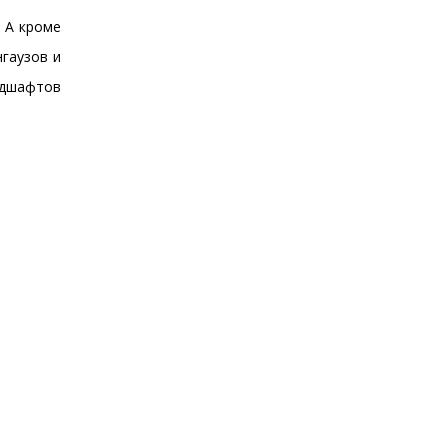
 А кроме
гаузов и
ндшафтов